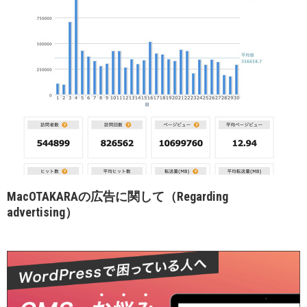
MacOTAKARAの広告に関して（Regarding
advertising）