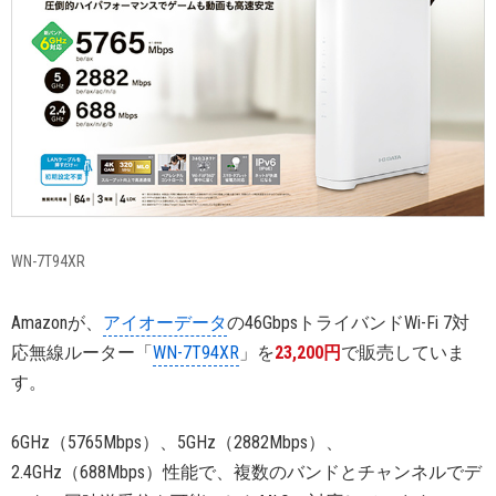
WN-7T94XR
Amazonが、
アイオーデータ
の46GbpsトライバンドWi-Fi 7対
応無線ルーター「
WN-7T94XR
」を
23,200円
で販売していま
す。
6GHz（5765Mbps）、5GHz（2882Mbps）、
2.4GHz（688Mbps）性能で、複数のバンドとチャンネルでデ