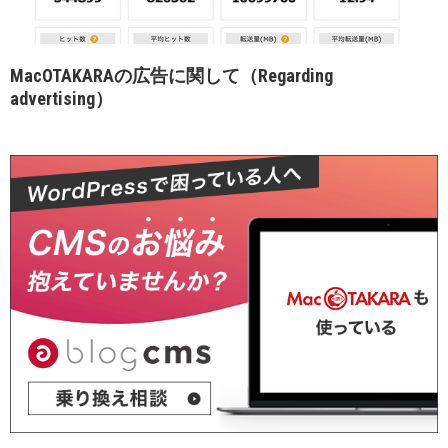
MacOTAKARAの広告に関して（Regarding
advertising）