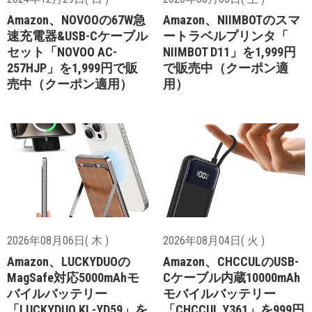
Amazon、NOVOOの67W急
Amazon、NIIMBOTのスマ
速充電器&USB-Cケーブル
ートラベルプリンタ「
セット「NOVOO AC-
NIIMBOT D11」を1,999円
257HJP」を1,999円で販
で販売中（クーポン適
売中（クーポン適用）
用）
2026年08月06日( 木 )
2026年08月04日( 火 )
Amazon、LUCKYDUOの
Amazon、CHCCULのUSB-
MagSafe対応5000mAhモ
Cケーブル内蔵10000mAh
バイルバッテリー
モバイルバッテリー
「LUCKYDUO KL-YD59」を
「CHCCUL Y361」を999円