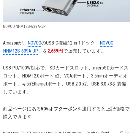
NOVOO NHM12S-639A-JP
Amazonが、
NOVOO
のUSB-C接続12-in-1ドック「
NOVOO
NHM12S-639A-JP
」を
2,659円
で販売しています。
USB PD/100W対応で、SDカードスロット、microSDカードス
ロット、HDMI 2.0ポート x2、VGAポート、3.5mmオーディオ
ポート、ギガEthernetポート、USB 2.0 x2、USB 3.0 x3を装備
しています。
商品ページにある
50%オフクーポン
を適用すると上記価格で
購入できます。