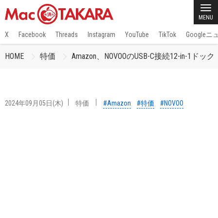
MENU
X
Facebook
Threads
Instagram
YouTube
TikTok
Google
HOME
特価
Amazon、NOVOOのUSB-C接続12-in-1ド
2024年09月05日(木)
特価
#Amazon
#特価
#NOVOO