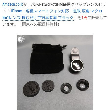
Amazon.co.jp
が、未来NetworkのiPhone用クリップレンズセッ
ト「
iPhone・各種スマートフォン対応 魚眼 広角 マクロ
3in1レンズ 挟むだけで簡単装着 ブラック
」を
1円
で販売して
います。（関東への配送料無料）