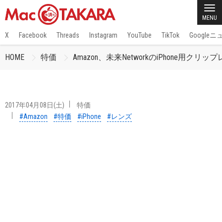
MENU
X
Facebook
Threads
Instagram
YouTube
TikTok
Google
HOME
特価
Amazon、未来NetworkのiPhone用
2017年04月08日(土)
特価
#Amazon
#特価
#iPhone
#レンズ