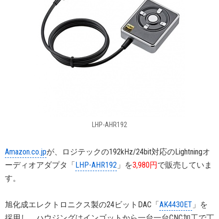
LHP-AHR192
Amazon.co.jp
が、ロジテックの192kHz/24bit対応のLightningオ
ーディオアダプタ「
LHP-AHR192
」を
3,980円
で販売していま
す。
旭化成エレクトロニクス製の24ビットDAC「
AK4430ET
」を
採用し、ハウジングはインゴットから一台一台CNC加工で丁