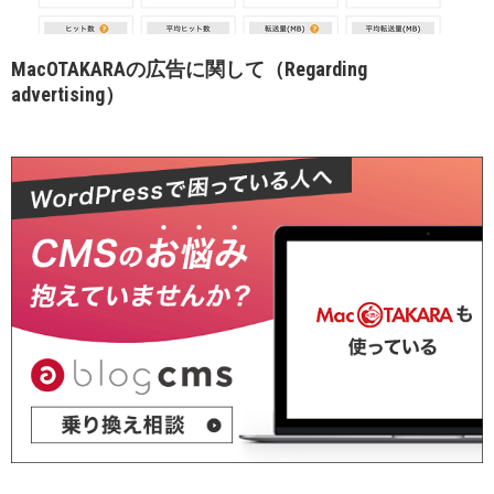
MacOTAKARAの広告に関して（Regarding
advertising）