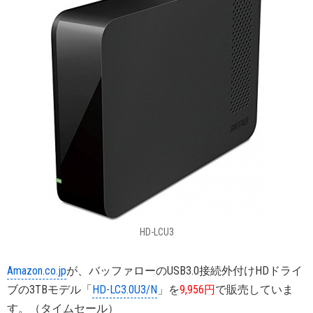
HD-LCU3
Amazon.co.jp
が、バッファローのUSB3.0接続外付けHDドライ
ブの3TBモデル「
HD-LC3.0U3/N
」を
9,956円
で販売していま
す。（タイムセール）