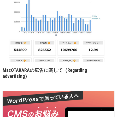
MacOTAKARAの広告に関して（Regarding
advertising）