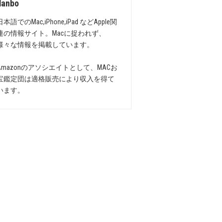
danbo
日本語でのMac,iPhone,iPad などApple関
連の情報サイト。Macに捉われず、
様々な情報を掲載しています。
Amazonのアソシエイトとして、MACお
宝鑑定団は適格販売により収入を得て
います。