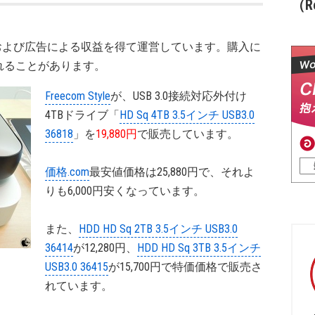
（Re
および広告による収益を得て運営しています。購入に
れることがあります。
Freecom Style
が、USB 3.0接続対応外付け
4TBドライブ「
HD Sq 4TB 3.5インチ USB3.0
36818
」を
19,880円
で販売しています。
価格.com
最安値価格は25,880円で、それよ
りも6,000円安くなっています。
また、
HDD HD Sq 2TB 3.5インチ USB3.0
36414
が12,280円、
HDD HD Sq 3TB 3.5インチ
USB3.0 36415
が15,700円で特価価格で販売さ
れています。