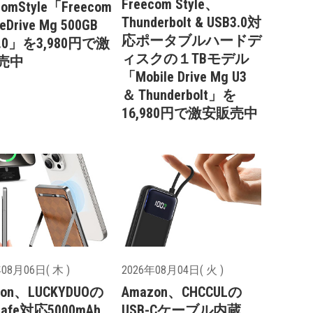
Freecom Style、
comStyle「Freecom
Thunderbolt & USB3.0対
leDrive Mg 500GB
応ポータブルハードデ
3.0」を3,980円で激
ィスクの１TBモデル
売中
「Mobile Drive Mg U3
＆ Thunderbolt」を
16,980円で激安販売中
08月06日( 木 )
2026年08月04日( 火 )
zon、LUCKYDUOの
Amazon、CHCCULの
Safe対応5000mAh
USB-Cケーブル内蔵