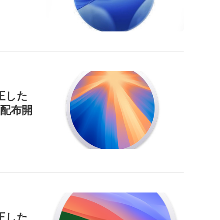
正した
9」を配布開
正した