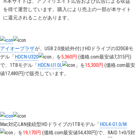
※本サイトは、アフィリエイト広告および広告による収益
を得て運営しています。購入により売上の一部が本サイト
に還元されることがあります。
アイオープラザ
が、USB 2.0接続外付けHDドライブの320GBモ
デル「
HDCN-U320
」を
5,360円
(価格.com最安値7,315円)
で、1TBモデル「
HDCN-U1.0L
」を
15,300円
(価格.com最安
値17,480円)で販売しています。
Mac対応LAN接続型HDドライブの1TBモデル「
HDL4-G1.0/M
」を
19,170円
(価格.com最安値54,430円)で、RAID 1+0/5対