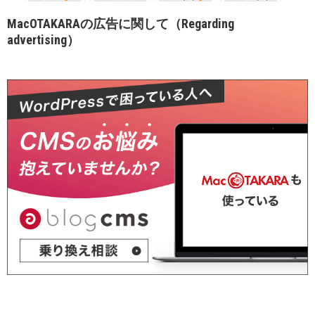
MacOTAKARAの広告に関して（Regarding
advertising）