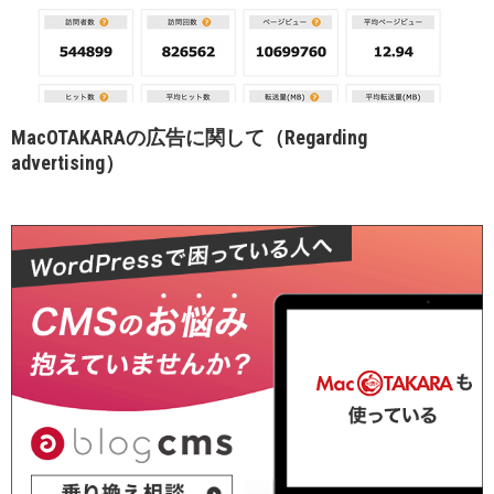
MacOTAKARAの広告に関して（Regarding
advertising）