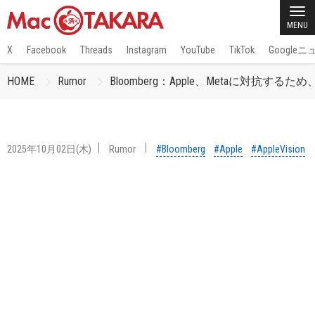
MENU
X
Facebook
Threads
Instagram
YouTube
TikTok
Google
HOME
Rumor
Bloomberg：Apple、Metaに対抗する
2025年10月02日(木)
Rumor
#Bloomberg
#Apple
#AppleVision