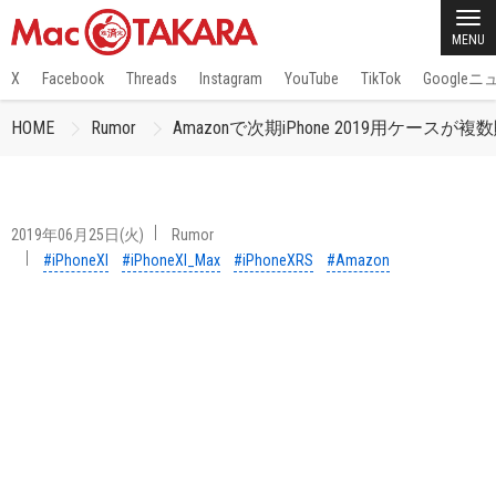
MENU
X
Facebook
Threads
Instagram
YouTube
TikTok
Google
HOME
Rumor
Amazonで次期iPhone 2019用ケース
2019年06月25日(火)
Rumor
#iPhoneXI
#iPhoneXI_Max
#iPhoneXRS
#Amazon