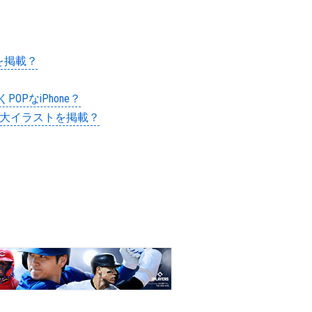
真を掲載？
POPなiPhone？
n) の実物大イラストを掲載？