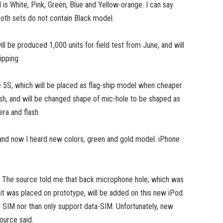
 is White, Pink, Green, Blue and Yellow-orange. I can say
both sets do not contain Black model.
l be produced 1,000 units for field test from June, and will
ipping.
e 5S, which will be placed as flag-ship model when cheaper
ash, and will be changed shape of mic-hole to be shaped as
ra and flash.
r, and now I heard new colors, green and gold model. iPhone
on. The source told me that back microphone hole, which was
t was placed on prototype, will be added on this new iPod.
 SIM nor than only support data-SIM. Unfortunately, new
ource said.