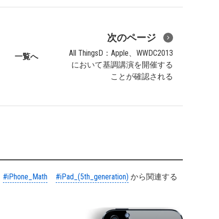
次のページ
All ThingsD：Apple、WWDC2013
一覧へ
において基調講演を開催する
ことが確認される
#iPhone_Math
#iPad_(5th_generation)
から関連する