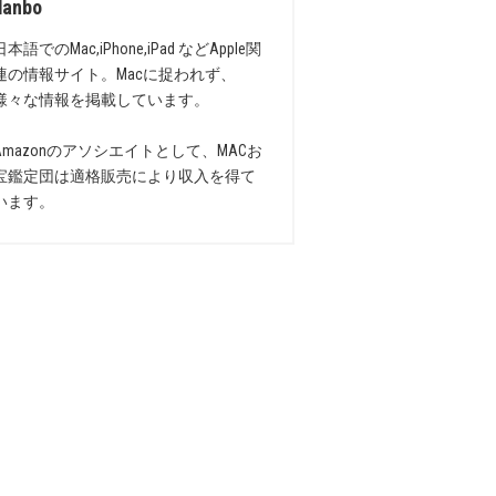
danbo
日本語でのMac,iPhone,iPad などApple関
連の情報サイト。Macに捉われず、
様々な情報を掲載しています。
Amazonのアソシエイトとして、MACお
宝鑑定団は適格販売により収入を得て
います。