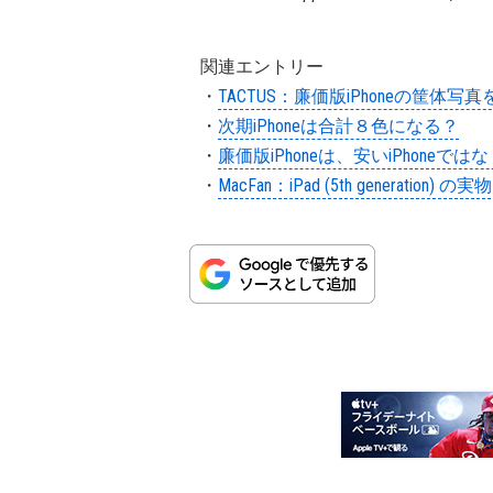
関連エントリー
・
TACTUS：廉価版iPhoneの筐体写
・
次期iPhoneは合計８色になる？
・
廉価版iPhoneは、安いiPhoneではなく
・
MacFan：iPad (5th generatio