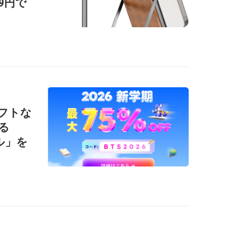
99円で
ソフトな
る
ール」を