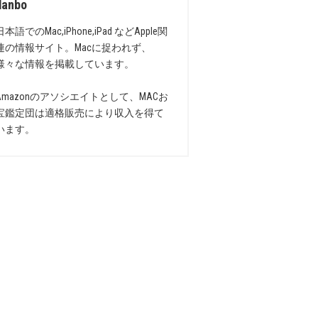
danbo
日本語でのMac,iPhone,iPad などApple関
連の情報サイト。Macに捉われず、
様々な情報を掲載しています。
Amazonのアソシエイトとして、MACお
宝鑑定団は適格販売により収入を得て
います。