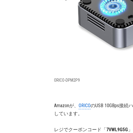
ORICO-DPM2P9
Amazonが、
ORICO
のUSB 10GBps接
しています。
レジでクーポンコード「
7VWL9G5G
」