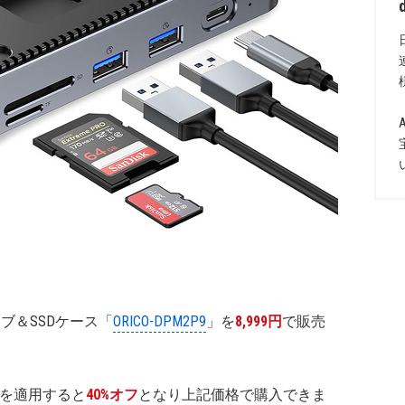
続ハブ＆SSDケース「
ORICO-DPM2P9
」を
8,999円
で販売
を適用すると
40%オフ
となり上記価格で購入できま