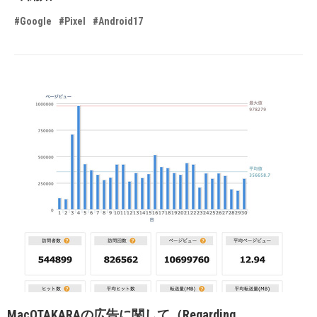
#Google
#Pixel
#Android17
MacOTAKARAの広告に関して（Regarding