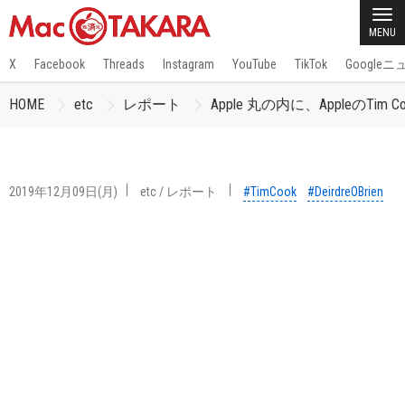
MENU
X
Facebook
Threads
Instagram
YouTube
TikTok
Google
HOME
etc
レポート
Apple 丸の内に、AppleのTim C
2019年12月09日(月)
etc
/
レポート
#TimCook
#DeirdreOBrien