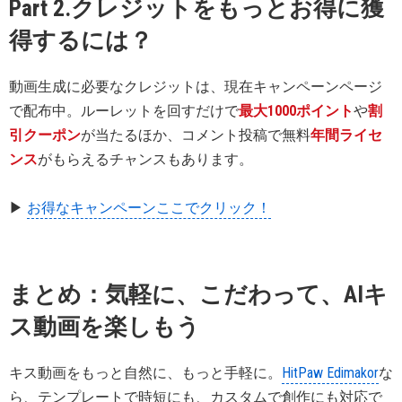
Part 2.クレジットをもっとお得に獲
得するには？
動画生成に必要なクレジットは、現在キャンペーンページ
で配布中。ルーレットを回すだけで
最大1000ポイント
や
割
引クーポン
が当たるほか、コメント投稿で無料
年間ライセ
ンス
がもらえるチャンスもあります。
▶
お得なキャンペーンここでクリック！
まとめ：気軽に、こだわって、AIキ
ス動画を楽しもう
キス動画をもっと自然に、もっと手軽に。
HitPaw Edimakor
な
ら、テンプレートで時短にも、カスタムで創作にも対応で