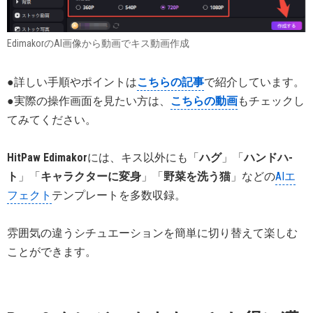
EdimakorのAI画像から動画でキス動画作成
●詳しい手順やポイントは
こちらの記事
で紹介しています。
●実際の操作画面を見たい方は、
こちらの動画
もチェックし
てみてください。
HitPaw Edimakor
には、キス以外にも「
ハグ
」「
ハンドハ-
ト
」「
キャラクターに変身
」「
野菜を洗う猫
」などの
AIエ
フェクト
テンプレートを多数収録。
雰囲気の違うシチュエーションを簡単に切り替えて楽しむ
ことができます。