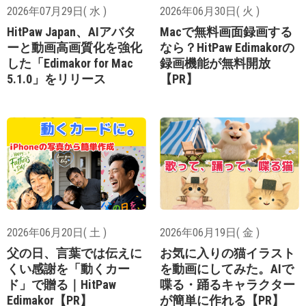
2026年07月29日( 水 )
2026年06月30日( 火 )
HitPaw Japan、AIアバタ
Macで無料画面録画する
ーと動画高画質化を強化
なら？HitPaw Edimakorの
した「Edimakor for Mac
録画機能が無料開放
5.1.0」をリリース
【PR】
2026年06月20日( 土 )
2026年06月19日( 金 )
父の日、言葉では伝えに
お気に入りの猫イラスト
くい感謝を「動くカー
を動画にしてみた。AIで
ド」で贈る｜HitPaw
喋る・踊るキャラクター
Edimakor【PR】
が簡単に作れる【PR】