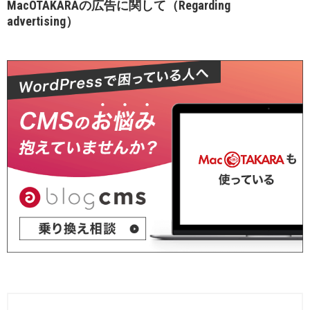
MacOTAKARAの広告に関して（Regarding
advertising）