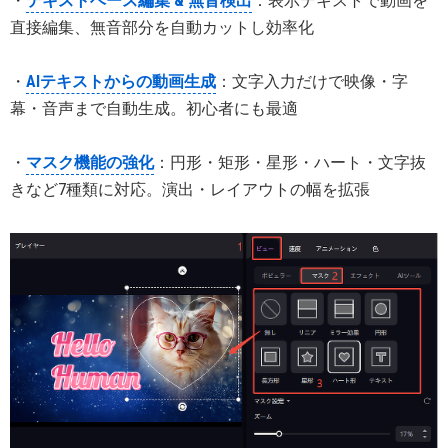
・
テキストベース編集 & 無音検出
：表示テキストで動画を
直接編集、無音部分を自動カットし効率化
・
AIテキストからの動画生成
：文字入力だけで映像・字
幕・音声まで自動生成。初心者にも最適
・
マスク機能の強化
：円形・矩形・星形・ハート・文字抜
きなど7種類に対応。演出・レイアウトの幅を拡張