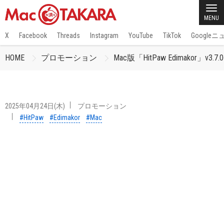
MENU
X
Facebook
Threads
Instagram
YouTube
TikTok
Google
HOME
プロモーション
Mac版「HitPaw Edima
2025年04月24日(木)
プロモーション
#HitPaw
#Edimakor
#Mac