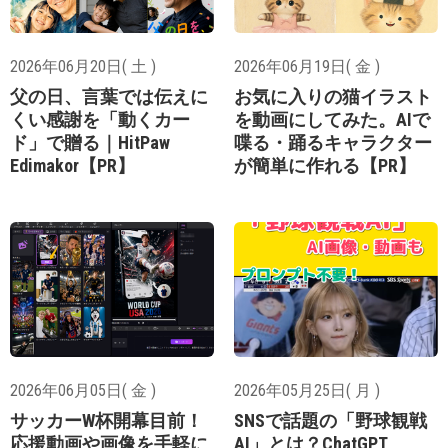
2026年06月20日( 土 )
2026年06月19日( 金 )
父の日、言葉では伝えに
お気に入りの猫イラスト
くい感謝を「動くカー
を動画にしてみた。AIで
ド」で贈る｜HitPaw
喋る・踊るキャラクター
Edimakor【PR】
が簡単に作れる【PR】
2026年06月05日( 金 )
2026年05月25日( 月 )
サッカーW杯開幕目前！
SNSで話題の「野球観戦
応援動画や画像を手軽に
AI」とは？ChatGPT