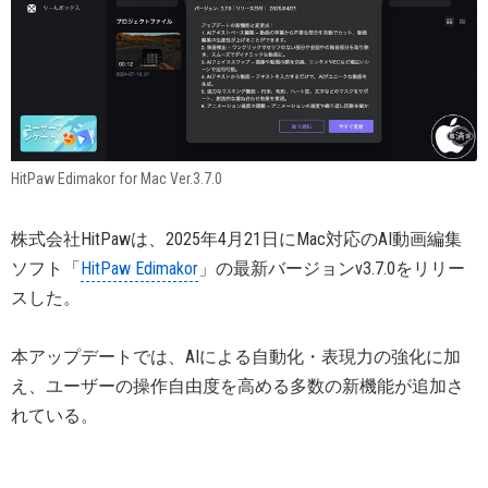
HitPaw Edimakor for Mac Ver.3.7.0
株式会社HitPawは、2025年4月21日にMac対応のAI動画編集
ソフト「
HitPaw Edimakor
」の最新バージョンv3.7.0をリリー
スした。
本アップデートでは、AIによる自動化・表現力の強化に加
え、ユーザーの操作自由度を高める多数の新機能が追加さ
れている。