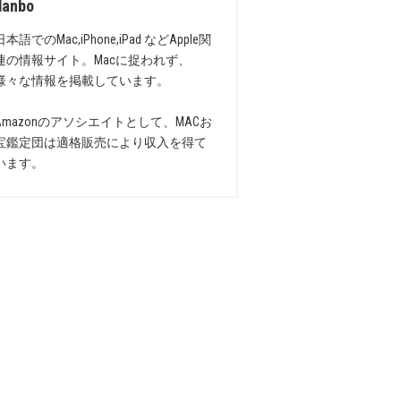
danbo
日本語でのMac,iPhone,iPad などApple関
連の情報サイト。Macに捉われず、
様々な情報を掲載しています。
Amazonのアソシエイトとして、MACお
宝鑑定団は適格販売により収入を得て
います。