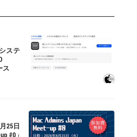
c用システ
O
リース
年8月25日
-up #0」