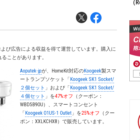
（Re
および広告による収益を得て運営しています。購入に
れることがあります。
Aoputek-jp
が、HomeKit対応の
Koogeek
製スマ
ートランプソケット「
Koogeek SK1 Socket/
２個セット
」および「
Koogeek SK1 Socket/
４個セット
」を
47%オフ
（クーポン：
WBD5B9OU）、スマートコンセント
「
Koogeek O1US-1 Outlet
」を
25%オフ
（クー
ポン：XXLKCHX8）で販売しています。