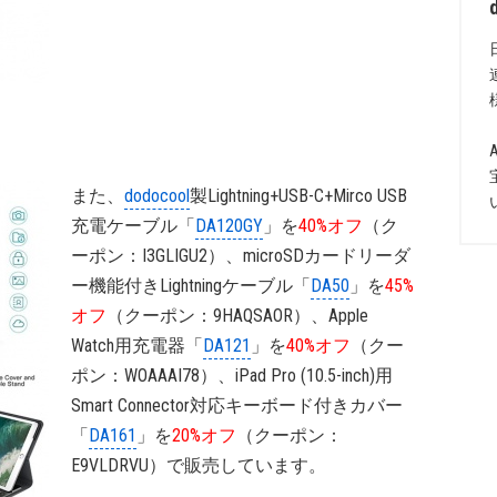
また、
dodocool
製Lightning+USB-C+Mirco USB
充電ケーブル「
DA120GY
」を
40%オフ
（ク
ーポン：I3GLIGU2）、microSDカードリーダ
ー機能付きLightningケーブル「
DA50
」を
45%
オフ
（クーポン：9HAQSAOR）、Apple
Watch用充電器「
DA121
」を
40%オフ
（クー
ポン：WOAAAI78）、iPad Pro (10.5-inch)用
Smart Connector対応キーボード付きカバー
「
DA161
」を
20%オフ
（クーポン：
E9VLDRVU）で販売しています。