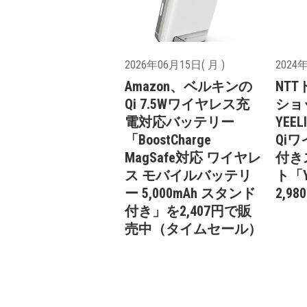
2026年06月15日( 月 )
2024年
Amazon、ベルキンの
NTT
Qi 7.5Wワイヤレス充
ショ
電対応バッテリー
YEEL
「BoostCharge
Qi
MagSafe対応 ワイヤレ
付き
ス モバイルバッテリ
ト「Y
ー 5,000mAh スタンド
2,
付き」を2,407円で販
売中（タイムセール）