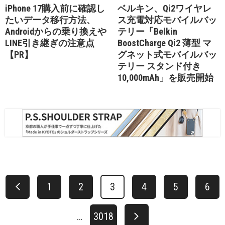
iPhone 17購入前に確認し
ベルキン、Qi2ワイヤレ
たいデータ移行方法、
ス充電対応モバイルバッ
Androidからの乗り換えや
テリー「Belkin
LINE引き継ぎの注意点
BoostCharge Qi2 薄型 マ
【PR】
グネット式モバイルバッ
テリー スタンド付き
10,000mAh」を販売開始
1
2
3
4
5
6
…
3018