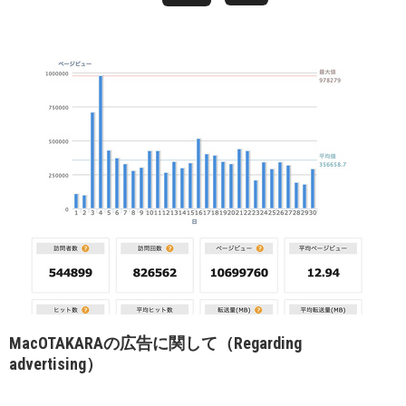
MacOTAKARAの広告に関して（Regarding
advertising）