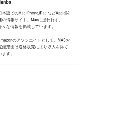
danbo
日本語でのMac,iPhone,iPad などApple関
連の情報サイト。Macに捉われず、
様々な情報を掲載しています。
Amazonのアソシエイトとして、MACお
宝鑑定団は適格販売により収入を得て
います。