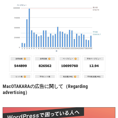
MacOTAKARAの広告に関して（Regarding
advertising）