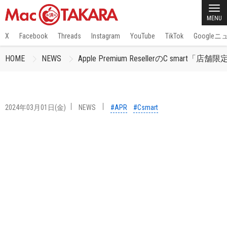
MENU
X
Facebook
Threads
Instagram
YouTube
TikTok
Google
HOME
NEWS
Apple Premium ResellerのC sma
2024年03月01日(金)
NEWS
#APR
#Csmart