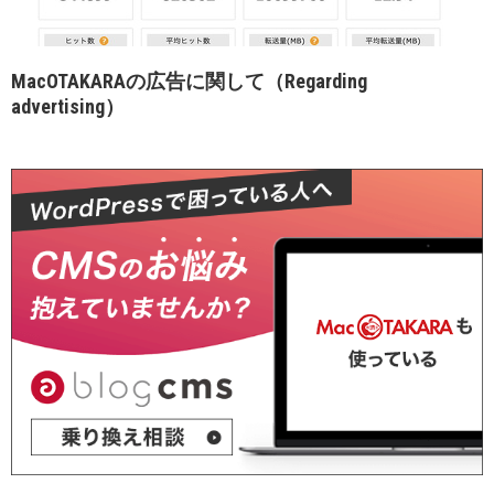
MacOTAKARAの広告に関して（Regarding
advertising）