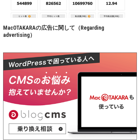
MacOTAKARAの広告に関して（Regarding
advertising）