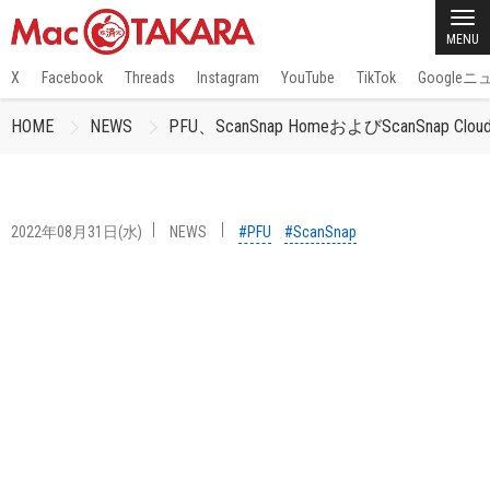
MENU
X
Facebook
Threads
Instagram
YouTube
TikTok
Google
HOME
NEWS
PFU、ScanSnap HomeおよびScan
2022年08月31日(水)
NEWS
#PFU
#ScanSnap