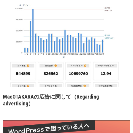
MacOTAKARAの広告に関して（Regarding
advertising）