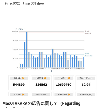
#macOS26
#macOSTahoe
MacOTAKARAの広告に関して（Regarding