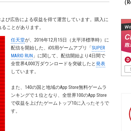
（Re
および広告による収益を得て運営しています。購入に
れることがあります。
任天堂
が、2016年12月15日（太平洋標準時）に
配信を開始した、iOS用ゲームアプリ「
SUPER
MARIO RUN
」に関して、配信開始より4日間で
全世界4,000万ダウンロードを突破したと
発表
しています。
また、140の国と地域のApp Store無料ゲームラ
ンキングで１位となり、全世界100のApp Store
で収益を上げたゲームトップ10に入ったそうで
す。