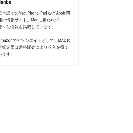
danbo
日本語でのMac,iPhone,iPad などApple関
連の情報サイト。Macに捉われず、
様々な情報を掲載しています。
Amazonのアソシエイトとして、MACお
宝鑑定団は適格販売により収入を得て
います。