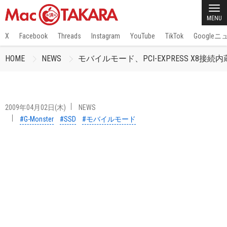
MENU
X
Facebook
Threads
Instagram
YouTube
TikTok
Google
HOME
NEWS
モバイルモード、PCI-EXPRESS X8接続
2009年04月02日(木)
NEWS
#G-Monster
#SSD
#モバイルモード