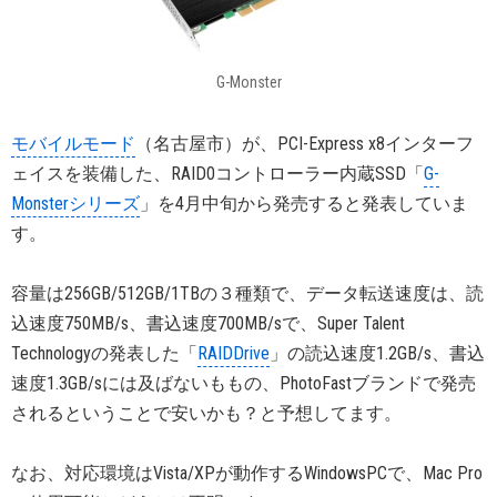
G-Monster
モバイルモード
（名古屋市）が、PCI-Express x8インターフ
ェイスを装備した、RAID0コントローラー内蔵SSD「
G-
Monsterシリーズ
」を4月中旬から発売すると発表していま
す。
容量は256GB/512GB/1TBの３種類で、データ転送速度は、読
込速度750MB/s、書込速度700MB/sで、Super Talent
Technologyの発表した「
RAIDDrive
」の読込速度1.2GB/s、書込
速度1.3GB/sには及ばないももの、PhotoFastブランドで発売
されるということで安いかも？と予想してます。
なお、対応環境はVista/XPが動作するWindowsPCで、Mac Pro