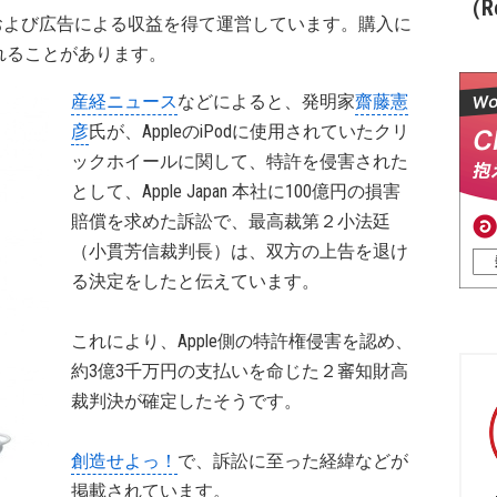
（Re
および広告による収益を得て運営しています。購入に
れることがあります。
産経ニュース
などによると、発明家
齋藤憲
彦
氏が、AppleのiPodに使用されていたクリ
ックホイールに関して、特許を侵害された
として、Apple Japan 本社に100億円の損害
賠償を求めた訴訟で、最高裁第２小法廷
（小貫芳信裁判長）は、双方の上告を退け
る決定をしたと伝えています。
これにより、Apple側の特許権侵害を認め、
約3億3千万円の支払いを命じた２審知財高
裁判決が確定したそうです。
創造せよっ！
で、訴訟に至った経緯などが
掲載されています。