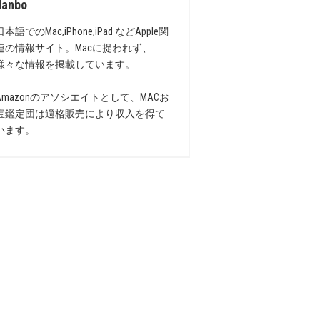
danbo
日本語でのMac,iPhone,iPad などApple関
連の情報サイト。Macに捉われず、
様々な情報を掲載しています。
Amazonのアソシエイトとして、MACお
宝鑑定団は適格販売により収入を得て
います。