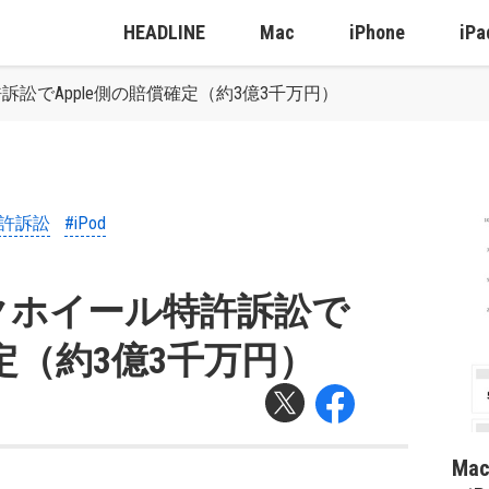
HEADLINE
Mac
iPhone
iPa
訟でApple側の賠償確定（約3億3千万円）
特許訴訟
#iPod
クホイール特許訴訟で
確定（約3億3千万円）
Ma