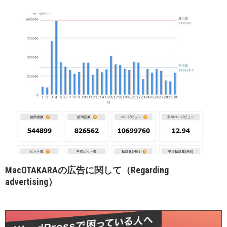
MacOTAKARAの広告に関して（Regarding
advertising）