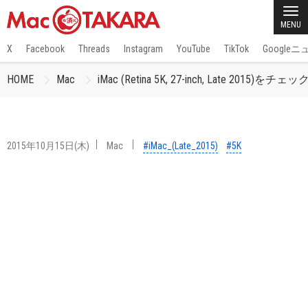
MENU
X
Facebook
Threads
Instagram
YouTube
TikTok
Google
HOME
Mac
iMac (Retina 5K, 27-inch, Late 2015)をチェッ
2015年10月15日(木)
Mac
#iMac_(Late_2015)
#5K