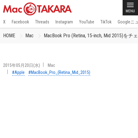
MENU
X
Facebook
Threads
Instagram
YouTube
TikTok
Google
HOME
Mac
MacBook Pro (Retina, 15-inch, Mid 2015)
2015年05月20日(水)
Mac
#Apple
#MacBook_Pro_(Retina_Mid_2015)