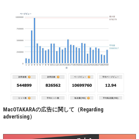
MacOTAKARAの広告に関して（Regarding
advertising）