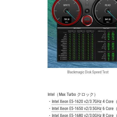
Blackmagic Disk Speed Test
Intel（Max Turbo クロック）
・
Intel Xeon E5-1620 v2/3.7GHz
4 Core
・
Intel Xeon E5-1650 v2/3.5GHz
6 Core
・
Intel Xeon E5-1680 v2/3.0GHz
8 Core