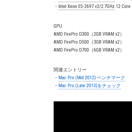
・
Intel Xeon E5-2697 v2/2.7GHz
12 Cor
GPU
AMD FirePro D300（2GB VRAM x2）
AMD FirePro D500（3GB VRAM x2）
AMD FirePro D700（6GB VRAM x2）
関連エントリー
・
Mac Pro (Mid 2012) ベンチマーク
・
Mac Pro (Late 2013)をチェック