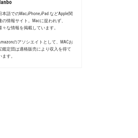
danbo
日本語でのMac,iPhone,iPad などApple関
連の情報サイト。Macに捉われず、
様々な情報を掲載しています。
Amazonのアソシエイトとして、MACお
宝鑑定団は適格販売により収入を得て
います。