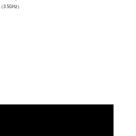
e（3.5GHz）