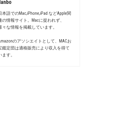
danbo
日本語でのMac,iPhone,iPad などApple関
連の情報サイト。Macに捉われず、
様々な情報を掲載しています。
Amazonのアソシエイトとして、MACお
宝鑑定団は適格販売により収入を得て
います。