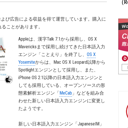
（Re
および広告による収益を得て運営しています。購入に
れることがあります。
Appleは、漢字Talk 7.1から採用し、OS X
Mavericksまで採用し続けてきた日本語入力
エンジン「ことえり」を終了し、
OS X
Yosemite
からは、Mac OS X Leopard以降から
Spotlightエンジンとして採用し、また、
iPhone OS 2.1以降の日本語入力エンジンと
しても採用している、オープンソースの形
態素解析エンジン「
MeCab
」などを組み合
わせた新しい日本語入力エンジンに変更し
たようです。
新しい日本語入力エンジン「JapaneseIM」