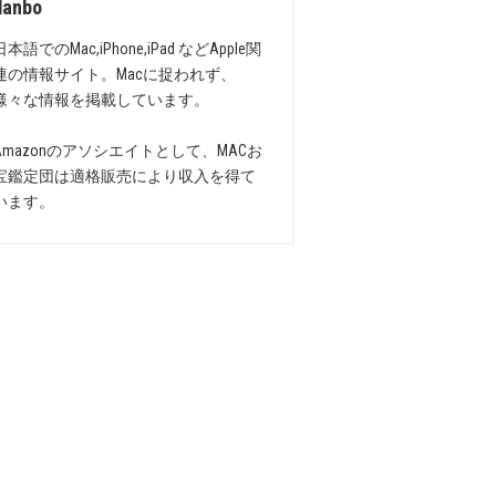
danbo
日本語でのMac,iPhone,iPad などApple関
連の情報サイト。Macに捉われず、
様々な情報を掲載しています。
Amazonのアソシエイトとして、MACお
宝鑑定団は適格販売により収入を得て
います。