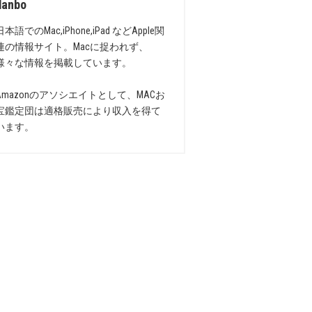
danbo
日本語でのMac,iPhone,iPad などApple関
連の情報サイト。Macに捉われず、
様々な情報を掲載しています。
Amazonのアソシエイトとして、MACお
宝鑑定団は適格販売により収入を得て
います。