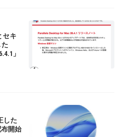
性とセキ
した
26.4.1」
正した
」を配布開始