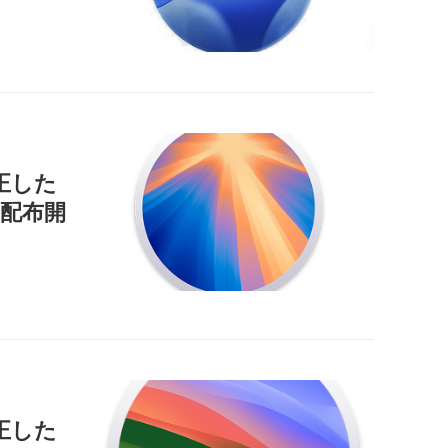
正した
9」を配布開
正した