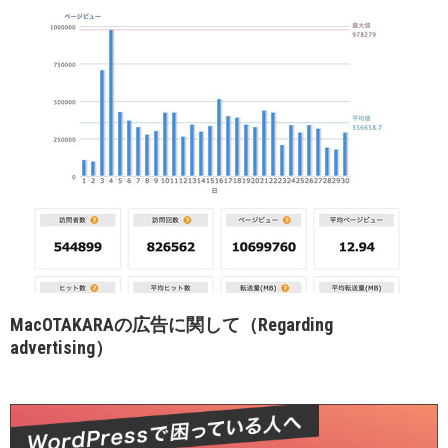
MacOTAKARAの広告に関して（Regarding
advertising）