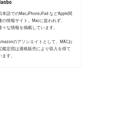
danbo
日本語でのMac,iPhone,iPad などApple関
連の情報サイト。Macに捉われず、
様々な情報を掲載しています。
Amazonのアソシエイトとして、MACお
宝鑑定団は適格販売により収入を得て
います。