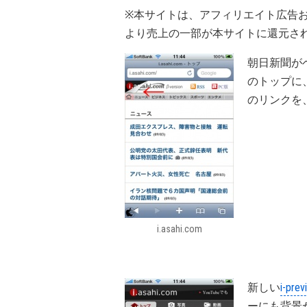
※本サイトは、アフィリエイト広告
より売上の一部が本サイトに還元さ
朝日新聞がベ
のトップに
のリンクを
i.asahi.com
新しい
i-prev
ーにも背景