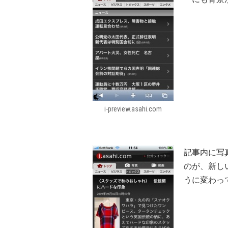
i-preview.asahi.com
記事内に写
のが、新し
うに変わっ