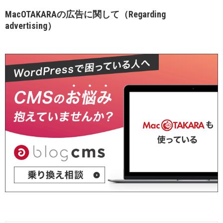
MacOTAKARAの広告に関して（Regarding
advertising）