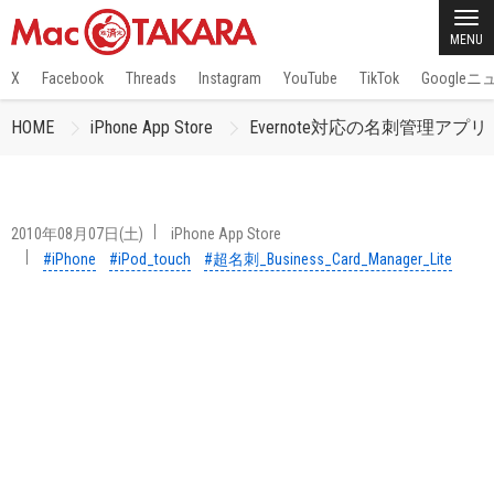
MENU
X
Facebook
Threads
Instagram
YouTube
TikTok
Google
HOME
iPhone App Store
Evernote対応の名刺管理アプリ「超名刺
2010年08月07日(土)
iPhone App Store
#iPhone
#iPod_touch
#超名刺_Business_Card_Manager_Lite