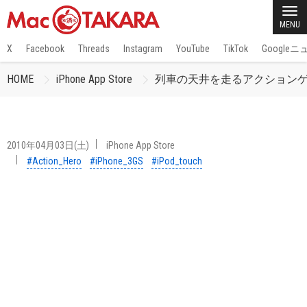
MENU
X
Facebook
Threads
Instagram
YouTube
TikTok
Google
HOME
iPhone App Store
列車の天井を走るアクションゲーム
2010年04月03日(土)
iPhone App Store
#Action_Hero
#iPhone_3GS
#iPod_touch