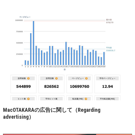
MacOTAKARAの広告に関して（Regarding
advertising）