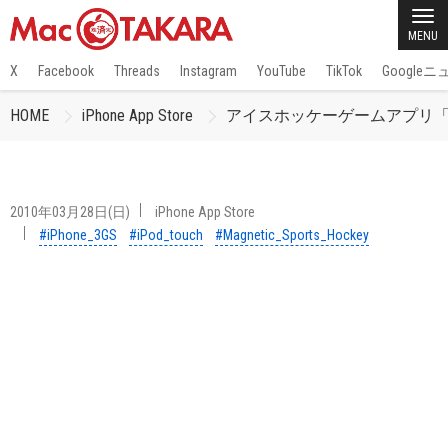
MENU
X
Facebook
Threads
Instagram
YouTube
TikTok
Google
HOME
iPhone App Store
アイスホッケーゲームアプリ「Magnet
2010年03月28日(日)
iPhone App Store
#iPhone_3GS
#iPod_touch
#Magnetic_Sports_Hockey