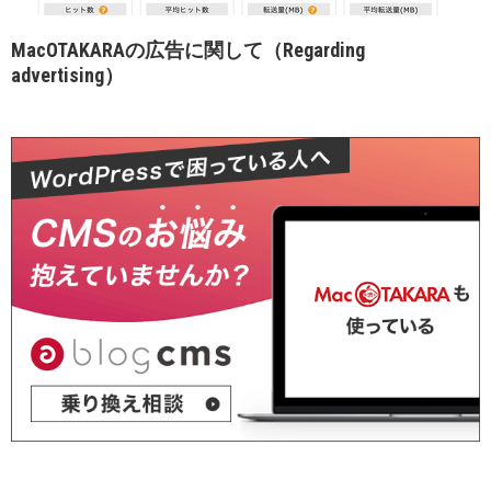
MacOTAKARAの広告に関して（Regarding
advertising）