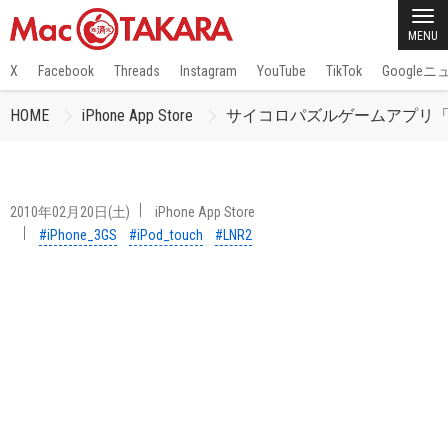
MENU
X
Facebook
Threads
Instagram
YouTube
TikTok
Google
HOME
iPhone App Store
サイコロパズルゲームアプリ「L
2010年02月20日(土)
iPhone App Store
#iPhone_3GS
#iPod_touch
#LNR2