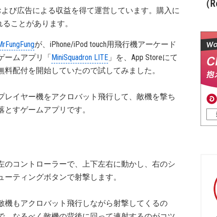
（Re
および広告による収益を得て運営しています。購入に
れることがあります。
MrFungFung
が、iPhone/iPod touch用飛行機アーケード
ゲームアプリ「
MiniSquadron LITE
」を、App Storeにて
無料配付を開始していたので試してみました。
プレイヤー機をアクロバット飛行して、敵機を撃ち
落とすゲームアプリです。
左のコントローラーで、上下左右に動かし、右のシ
ューティングボタンで射撃します。
敵機もアクロバット飛行しながら射撃してくるの
で、なるべく敵機の背後に回って連射するのがコツ