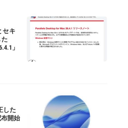
性とセキ
した
26.4.1」
正した
」を配布開始