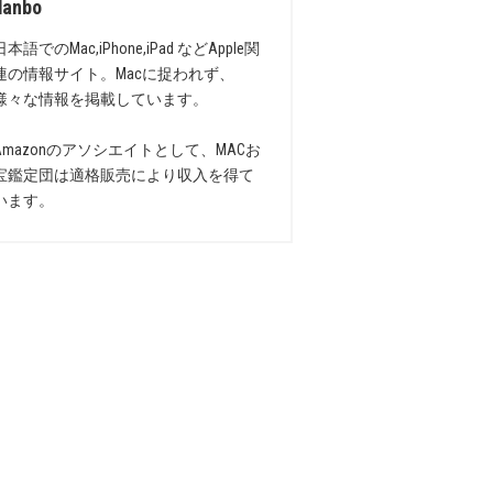
danbo
日本語でのMac,iPhone,iPad などApple関
連の情報サイト。Macに捉われず、
様々な情報を掲載しています。
Amazonのアソシエイトとして、MACお
宝鑑定団は適格販売により収入を得て
います。