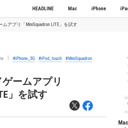
HEADLINE
Mac
iPhone
iPa
プリ「MiniSquadron LITE」を試す
re
#iPhone_3G
#iPod_touch
#MiniSquadron
ドゲームアプリ
 LITE」を試す
Ma