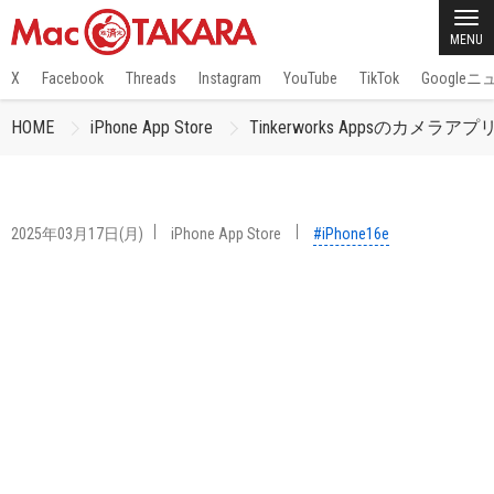
MENU
X
Facebook
Threads
Instagram
YouTube
TikTok
Google
HOME
iPhone App Store
Tinkerworks Appsのカメラアプ
2025年03月17日(月)
iPhone App Store
#iPhone16e