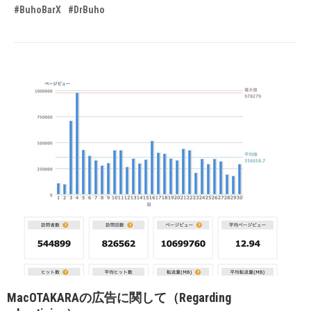
#BuhoBarX
#DrBuho
MacOTAKARAの広告に関して（Regarding