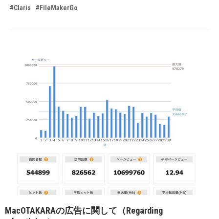
#Claris
#FileMakerGo
MacOTAKARAの広告に関して（Regarding