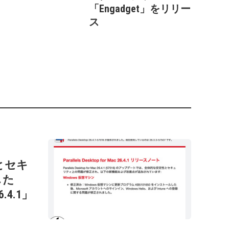
「Engadget」をリリー
ス
性とセキ
した
26.4.1」