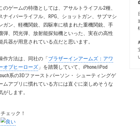
このゲームの特徴としては、アサルトライフル2種、
スナイパーライフル、RPG、ショットガン、サブマシ
ンガン、軽機関銃、四駆車に積まれた重機関銃、手
榴弾、閃光弾、放射能探知機といった、実在の高性
能兵器が用意されている点だと思います。
操作方法は、同社の「
ブラザーインアームズ：アワ
ーオブヒーローズ
」を踏襲していて、iPhone/iPod
touch系の3Dファーストパーソン・ シューティングゲ
ームアプリに慣れている方には直ぐに楽しめそうな
気がします。
をチェック！