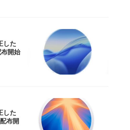
正した
」を配布開始
正した
9」を配布開