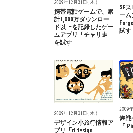
2009年12月31日( 木 )
SF
携帯電話ゲームで、累
ーム
計1,000万ダウンロー
Forg
ド以上を記録したゲー
試す
ムアプリ「チャリ走」
を試す
2009年
2009年12月31日( 木 )
海戦
デザイン小旅行情報ア
「iPi
プリ「d design