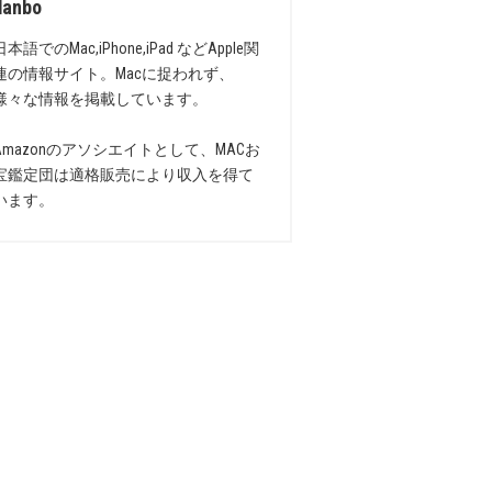
danbo
日本語でのMac,iPhone,iPad などApple関
連の情報サイト。Macに捉われず、
様々な情報を掲載しています。
Amazonのアソシエイトとして、MACお
宝鑑定団は適格販売により収入を得て
います。