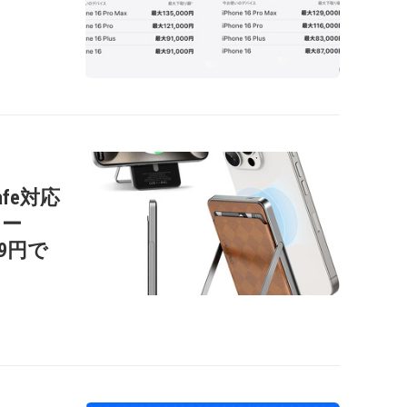
afe対応
リー
99円で