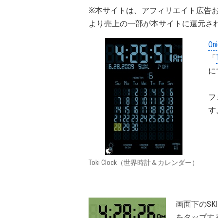
※本サイトは、アフィリエイト広告
より売上の一部が本サイトに還元さ
Oni
「
に
フ
す
Toki Clock（世界時計＆カレンダー）
画面下のSK
をタップす