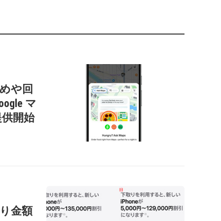
すすめや回
gle マ
提供開始
の下取り金額