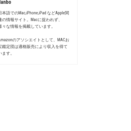
danbo
日本語でのMac,iPhone,iPad などApple関
連の情報サイト。Macに捉われず、
様々な情報を掲載しています。
Amazonのアソシエイトとして、MACお
宝鑑定団は適格販売により収入を得て
います。