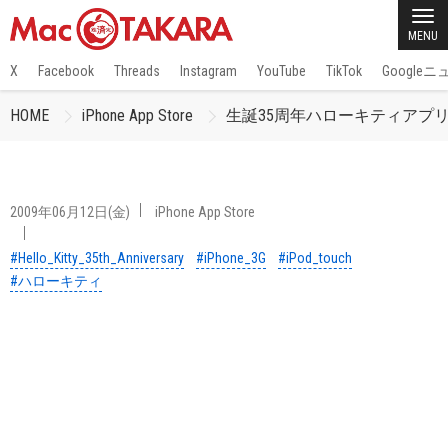
MENU
X
Facebook
Threads
Instagram
YouTube
TikTok
Google
HOME
iPhone App Store
生誕35周年ハローキティアプリ「Hello 
2009年06月12日(金)
iPhone App Store
#Hello_Kitty_35th_Anniversary
#iPhone_3G
#iPod_touch
#ハローキティ