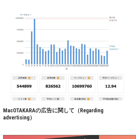
MacOTAKARAの広告に関して（Regarding
advertising）