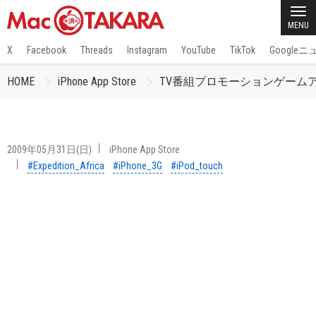
MENU
X
Facebook
Threads
Instagram
YouTube
TikTok
Google
HOME
iPhone App Store
TV番組プロモーションゲームアプリ「E
2009年05月31日(日)
iPhone App Store
#Expedition_Africa
#iPhone_3G
#iPod_touch