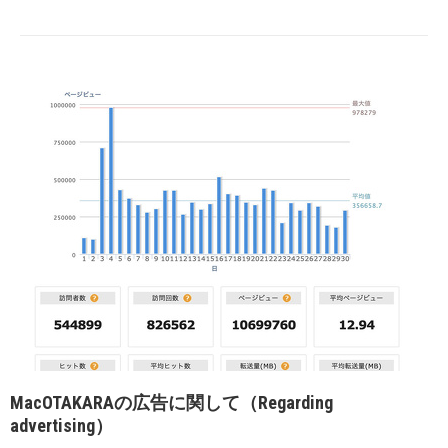
MacOTAKARAの広告に関して（Regarding
advertising）