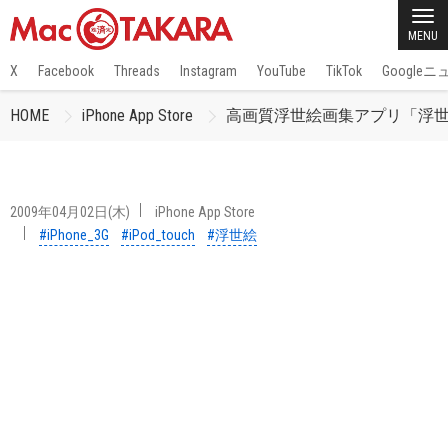
MENU
X
Facebook
Threads
Instagram
YouTube
TikTok
Google
HOME
iPhone App Store
高画質浮世絵画集アプリ「浮
2009年04月02日(木)
iPhone App Store
#iPhone_3G
#iPod_touch
#浮世絵