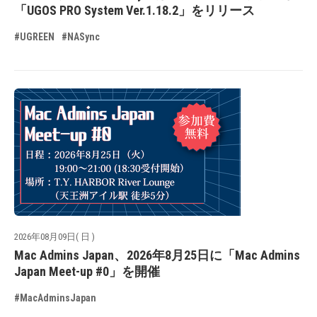
「UGOS PRO System Ver.1.18.2」をリリース
#UGREEN
#NASync
2026年08月09日( 日 )
Mac Admins Japan、2026年8月25日に「Mac Admins
Japan Meet-up #0」を開催
#MacAdminsJapan